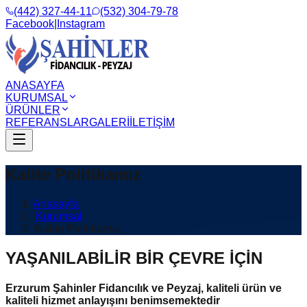
(442) 327-44-11
(532) 304-79-78
Facebook
|
Instagram
ANASAYFA
KURUMSAL
ÜRÜNLER
REFERANSLAR
GALERİ
İLETİŞİM
Kalite Politikamız
Anasayfa
/
Kurumsal
/
Kalite Politikamız
YAŞANILABİLİR BİR ÇEVRE İÇİN
Erzurum Şahinler Fidancılık ve Peyzaj, kaliteli ürün ve
kaliteli hizmet anlayışını benimsemektedir