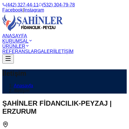
(442) 327-44-11
(532) 304-79-78
Facebook
|
Instagram
ANASAYFA
KURUMSAL
ÜRÜNLER
REFERANSLAR
GALERİ
İLETİŞİM
İletişim
Anasayfa
/
İletişim
ŞAHİNLER FİDANCILIK-PEYZAJ |
ERZURUM