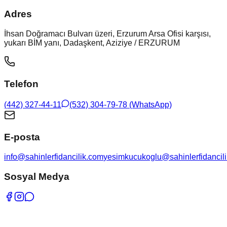
Adres
İhsan Doğramacı Bulvarı üzeri, Erzurum Arsa Ofisi karşısı,
yukarı BİM yanı, Dadaşkent, Aziziye / ERZURUM
Telefon
(442) 327-44-11
(532) 304-79-78
(WhatsApp)
E-posta
info@sahinlerfidancilik.com
yesimkucukoglu@sahinlerfidancil
Sosyal Medya